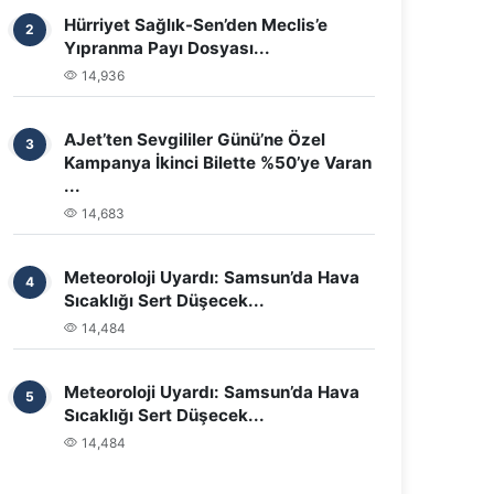
Hürriyet Sağlık-Sen’den Meclis’e
2
Yıpranma Payı Dosyası...
14,936
AJet’ten Sevgililer Günü’ne Özel
3
Kampanya İkinci Bilette %50’ye Varan
...
14,683
Meteoroloji Uyardı: Samsun’da Hava
4
Sıcaklığı Sert Düşecek...
14,484
Meteoroloji Uyardı: Samsun’da Hava
5
Sıcaklığı Sert Düşecek...
14,484