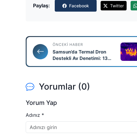
Paylaş:
Facebook
Twitter
ÖNCEKI HABER
Samsun’da Termal Dron
Destekli Av Denetimi: 13
Kişiye Yasa Dışı Avcılıktan
İşlem
Yorumlar (0)
Yorum Yap
Adınız *