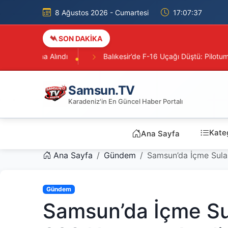
8 Ağustos 2026 - Cumartesi
17:07:39
SON DAKİKA
Balıkesir’de F-16 Uçağı Düştü: Pilotumuz Şehit Oldu
Tütü
Samsun.TV
Karadeniz'in En Güncel Haber Portalı
Kateg
Ana Sayfa
Ana Sayfa
Gündem
Samsun’da İçme Sular
Gündem
Samsun’da İçme Sul