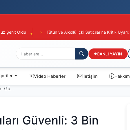
n ve Alkollü İçki Satıcılarına Kritik Uyarı: Süre Uzatımı Yapmayanın B
CANLI YAYIN
oriler
Video Haberler
İletişim
Hakkım
ı Gü...
arı Güvenli: 3 Bin