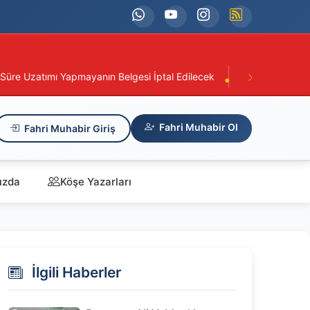
elgesi İptal Edilecek
Karadeniz’den Su Ürünleri İhracatında R
Fahri Muhabir Ol
Fahri Muhabir Giriş
ızda
Köşe Yazarları
İlgili Haberler