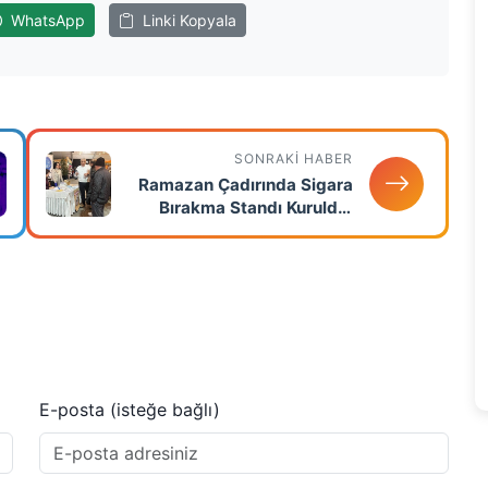
WhatsApp
Linki Kopyala
SONRAKI HABER
Ramazan Çadırında Sigara
Bırakma Standı Kuruldu:
Bilgilendirme Var, Hekim
Yok
E-posta (isteğe bağlı)