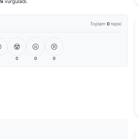
ni
vurguladı.
Toplam
0
tepki
0
0
0